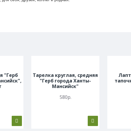
я "Герб
Тарелка круглая, средняя
Лапт
нсийск",
"Герб города Ханты-
тапочк
т
Мансийск"
580р.