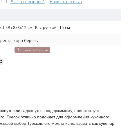
Всего отзывов: 0
-
Написать отзыв
хШхВ) 8х8х12 см, В. с ручкой- 15 см
реста. кора березы
4 л
170 кг
кость для сыпучих продуктов
сохнуть или задохнуться содержимому, препятствует
го. Туесок отлично подойдет для оформления кухонного
льшой выбор Туесков, его можно использовать как сувенир,