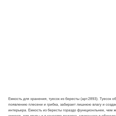
8
см
х
12
см
Фотографии
Описание
Емкость для хранения, туесок из бересты (арт.2893). Туесок
появлению плесени и грибка, забирает лишнюю влагу и созда
интерьера. Емкость из бересты гораздо функционльнее, чем ж
емкость для крупы и в качестве подарка, служащего в обиходе,