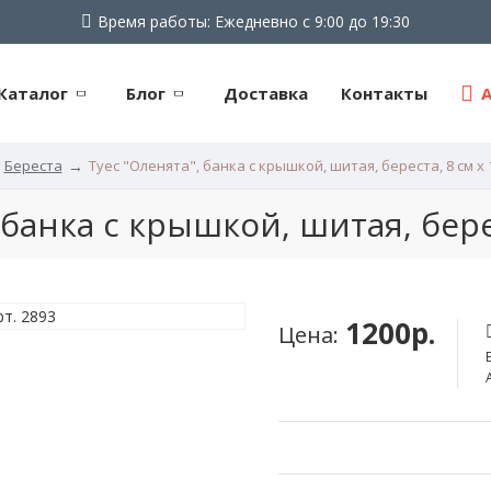
Время работы: Ежедневно с 9:00 до 19:30
Каталог
Блог
Доставка
Контакты
Береста
Туес "Оленята", банка с крышкой, шитая, береста, 8 см х 
 банка с крышкой, шитая, берес
1200р.
Цена: