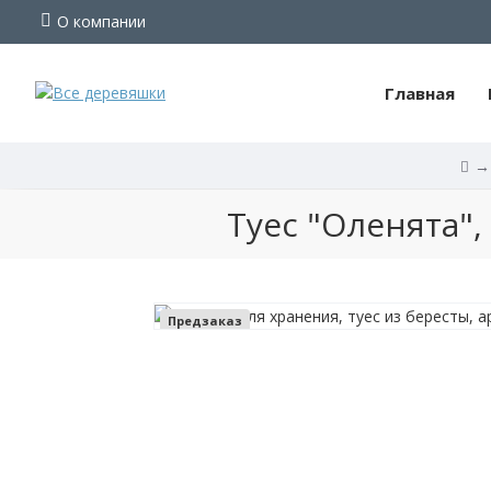
О компании
Главная
Туес
Туес "Оленята",
"Оленята",
банка
с
Предзаказ
крышкой,
шитая,
береста,