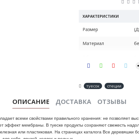
ХАРАКТЕРИСТИКИ
Размер
(Д
Материал
бе
Объем
0.
Вес
0.
Назначение
ем
туесок
специи
ОПИСАНИЕ
ДОСТАВКА
ОТЗЫВЫ
 обладает всеми свойствами правильного хранения: не позволяет вы
ет эффект мембраны. В туеске продукты сохраняют свежесть надол
елезная или пластиковая. На страницах каталога Все деревяшки бо
 для себя, друзей, коллег и родных.