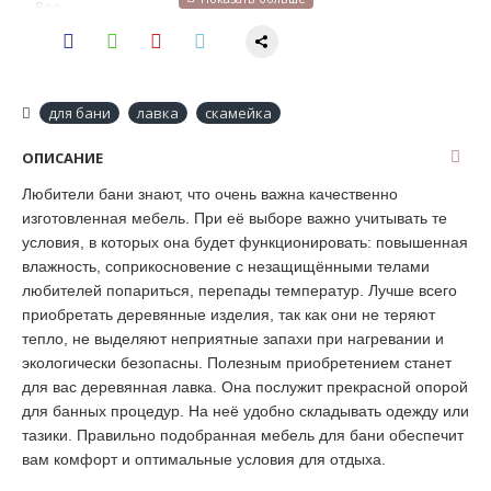
Вес
2.4
для бани и сауны, огород, сад,
Назначение
ванная комната
для бани
лавка
скамейка
Меры
максимальная нагрузка 160 кг
предосторожности
ОПИСАНИЕ
Любители бани знают, что очень важна качественно
изготовленная мебель. При её выборе важно учитывать те
условия, в которых она будет функционировать: повышенная
влажность, соприкосновение с незащищёнными телами
любителей попариться, перепады температур. Лучше всего
приобретать деревянные изделия, так как они не теряют
тепло, не выделяют неприятные запахи при нагревании и
экологически безопасны. Полезным приобретением станет
для вас деревянная лавка. Она послужит прекрасной опорой
для банных процедур. На неё удобно складывать одежду или
тазики. Правильно подобранная мебель для бани обеспечит
вам комфорт и оптимальные условия для отдыха.