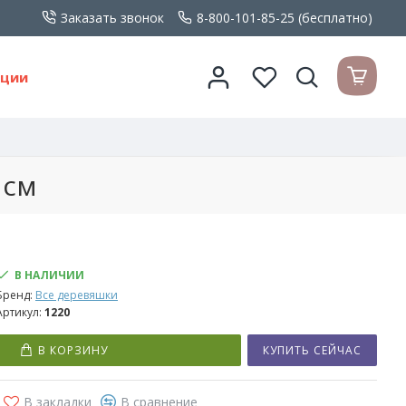
Заказать звонок
8-800-101-85-25 (бесплатно)
кции
 см
В НАЛИЧИИ
Бренд:
Все деревяшки
Артикул:
1220
В КОРЗИНУ
КУПИТЬ СЕЙЧАС
В закладки
В сравнение