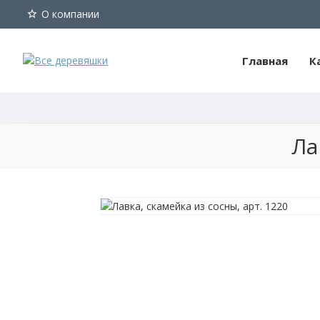
О компании
Главная
К
Лавка,
Ла
скамейка
из
сосны,
50х27
см
Фотографии