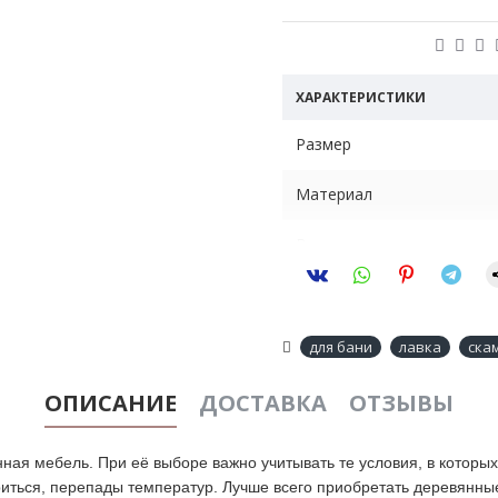
ХАРАКТЕРИСТИКИ
Размер
Материал
Вес
Назначение
Меры предосторожности
для бани
лавка
ска
ОПИСАНИЕ
ДОСТАВКА
ОТЗЫВЫ
нная мебель. При её выборе важно учитывать те условия, в котор
ься, перепады температур. Лучше всего приобретать деревянные и