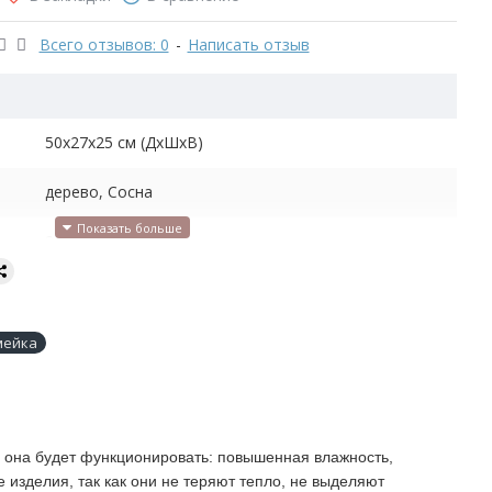
Всего отзывов: 0
-
Написать отзыв
50х27х25 см (ДхШхВ)
дерево, Сосна
2.6
для бани и сауны, огород, сад, ванная комната
максимальная нагрузка 160 кг
мейка
ых она будет функционировать: повышенная влажность,
зделия, так как они не теряют тепло, не выделяют