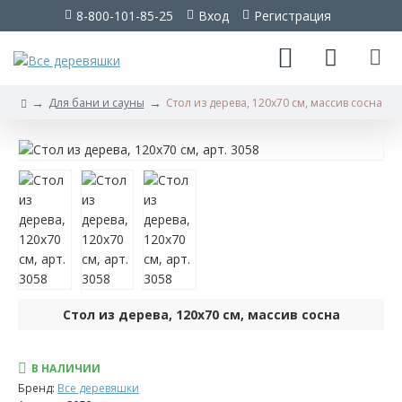
8-800-101-85-25
Вход
Регистрация
Для бани и сауны
Стол из дерева, 120х70 см, массив сосна
Стол
из
дерева,
120х70
см,
массив
Стол из дерева, 120х70 см, массив сосна
сосна
В НАЛИЧИИ
Фотографии
Бренд:
Все деревяшки