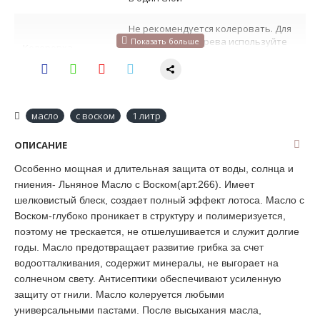
Не рекомендуется колеровать. Для
тонирования дерева используйте
Колеровка
первым слоем колерованное Масло
для дерева под колеровку, №3.
Объем
1 литр
масло
с воском
1 литр
Цвет
Прозрачный шелковистый блеск
ОПИСАНИЕ
Идеально для парной в бане - стен,
Особенно мощная и длительная защита от воды, солнца и
полков, полов и купелей. Для
гниения- Льняное Масло с Воском(арт.266). Имеет
неокрашенных поверхностей из
Назначение
дерева и пробки во влажных и
шелковистый блеск, создает полный эффект лотоса. Масло с
сухих помещениях - стены, потолки,
Воском-глубоко проникает в структуру и полимеризуется,
конструкции, окна, мебель, пол и
поэтому не трескается, не отшелушивается и служит долгие
другое
годы. Масло предотвращает развитие грибка за счет
водоотталкивания, содержит минералы, не выгорает на
Льняное масло и пчелиный воск,
солнечном свету. Антисептики обеспечивают усиленную
уваренные при высокой
температуре в вакууме,
защиту от гнили. Масло колеруется любыми
Состав
перетертые с водными солями
универсальными пастами. После высыхания масла,
серебра до густой консистенции,