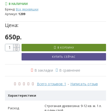
В НАЛИЧИИ
для
Бренд:
Все деревяшки
Артикул:
1209
дерева-
Цена:
1
л
650р.
В КОРЗИНУ
Фотографии
КУПИТЬ СЕЙЧАС
Характеристики
В закладки
В сравнение
Всего отзывов: 1
-
Написать отзыв
Характеристики
Строганая древесина: 9-12 кв. м. 1 л.
Расход
в один слой