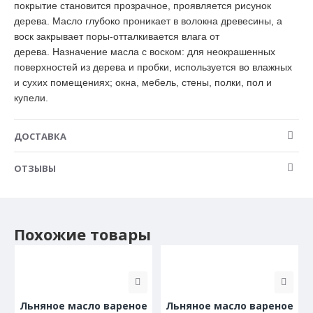
покрытие становится прозрачное, проявляется рисунок
эфирное масло сосны
дерева. Масло глубоко проникает в волокна древесины, а
воск закрывает поры-отталкивается влага от
В интервале от +5 до +30ºС, срок
Хранение
дерева. Назначение масла с воском: для неокрашенных
хранения 18 мес. Не замораживать.
поверхностей из дерева и пробки, используется во влажных
и сухих помещениях; окна, мебель, стены, полки, пол и
Не принимать внутрь. Беречь от
детей. Работать вдали от огня,
купели.
включенных электроприборов и
раскаленных предметов.
Промасленные материалы хранить
ДОСТАВКА
во влажном виде или в несгораемой
Меры
герметичной емкости – возможно
предосторожности
ОТЗЫВЫ
самовоспламенение при хранении
их большого объема. При работе
обеспечить хорошую вентиляцию.
Не использовать при аллергии на
натуральные масла и продукты
Похожие товары
пчеловодства.
Поверхность очисть от грязи и
пыли, просушить. Тщательно
перемешать масло. Нанести 1-й
слой с избытком валиком
Льняное масло вареное
Льняное масло вареное