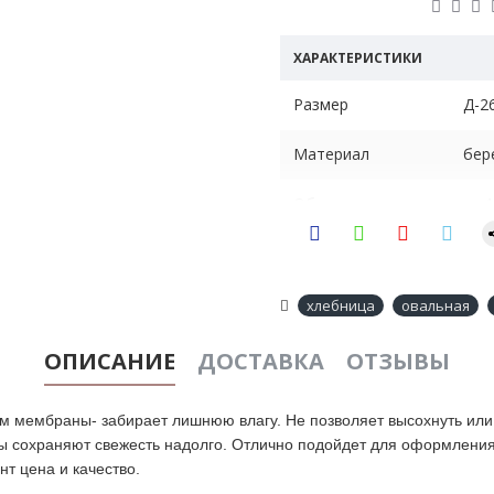
ХАРАКТЕРИСТИКИ
Размер
Д-2
Материал
бер
Объем
на 
Вес
0.4 
Назначение
для
хлебница
овальная
ОПИСАНИЕ
ДОСТАВКА
ОТЗЫВЫ
м мембраны- забирает лишнюю влагу. Не позволяет высохнуть или 
кты сохраняют свежесть надолго. Отлично подойдет для оформлени
нт цена и качество.