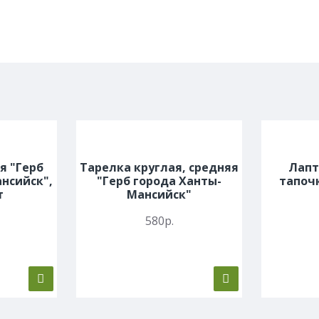
я "Герб
Тарелка круглая, средняя
Лапт
нсийск",
"Герб города Ханты-
тапочк
т
Мансийск"
580р.