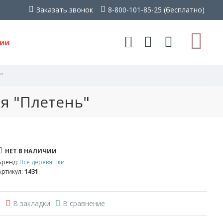
Заказать звонок
8-800-101-85-25 (бесплатно)
ии
"
я "Плетень"
НЕТ В НАЛИЧИИ
Бренд:
Все деревяшки
Артикул:
1431
В закладки
В сравнение