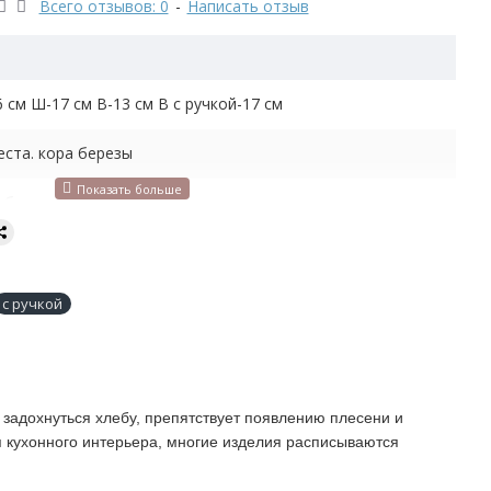
Всего отзывов: 0
-
Написать отзыв
6 см Ш-17 см В-13 см В с ручкой-17 см
еста. кора березы
1 булку хлеба, батон
кг
 хлеба, для продуктов
с ручкой
задохнуться хлебу, препятствует появлению плесени и
я кухонного интерьера, многие изделия расписываются