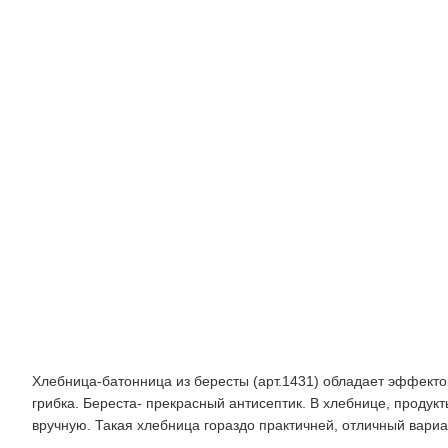
Характеристики
Хлебница-батонница из бересты (арт.1431) обладает эффекто
грибка. Береста- прекрасный антисептик. В хлебнице, проду
вручную. Такая хлебница гораздо практичней, отличный вариа