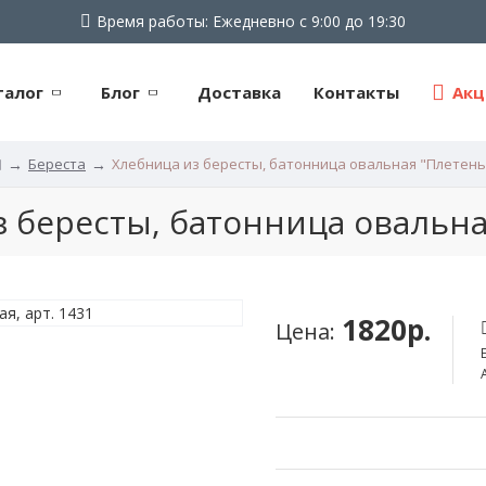
Время работы: Ежедневно с 9:00 до 19:30
талог
Блог
Доставка
Контакты
Акц
Береста
Хлебница из бересты, батонница овальная "Плетень
з бересты, батонница овальна
1820р.
Цена: