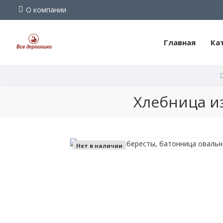
О компании
Главная
Ка
Хлебница
Хлебница и
из
бересты,
батонница
Нет в наличии
овальная
"Плетень"
Фотографии