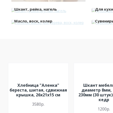
Шкант, рейка, нагель
Для кух
Масло, воск, колер
Сувенир
Хлебница "Аленка"
Шкант мебел
береста, шитая, сдвижная
диаметр 8мм,
крышка, 26х21х15 см
230мм (30 штук
кедр
3580р.
1200р.