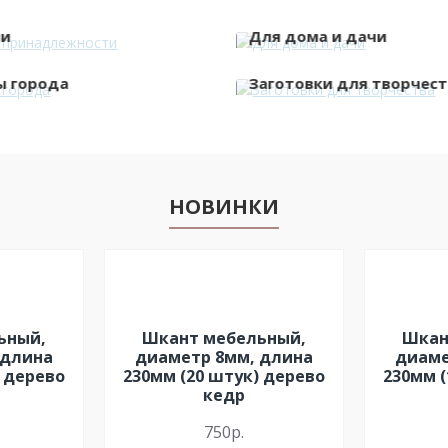
ни
Для дома и дачи
ы города
Заготовки для творчест
НОВИНКИ
ьный,
Шкант мебельный,
Шкан
 длина
диаметр 8мм, длина
диаме
) дерево
230мм (20 штук) дерево
230мм (
кедр
750р.