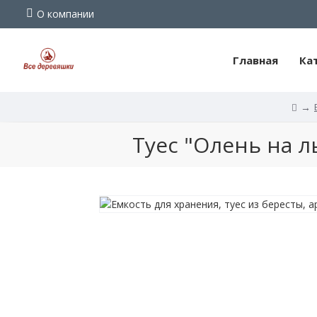
О компании
Главная
Ка
Туес
Туес "Олень на л
"Олень
на
льдине",
банка
с
крышкой,