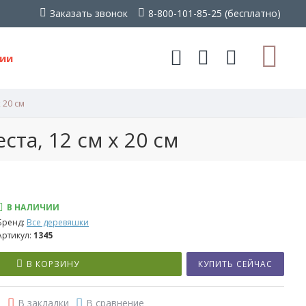
Заказать звонок
8-800-101-85-25 (бесплатно)
ии
 20 см
та, 12 см x 20 см
В НАЛИЧИИ
Бренд:
Все деревяшки
Артикул:
1345
В КОРЗИНУ
КУПИТЬ СЕЙЧАС
В закладки
В сравнение