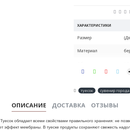
ХАРАКТЕРИСТИКИ
Размер
(Д
Материал
бе
Объем
2.5
Вес
0.2
Назначение
ем
туесок
сувенир города
ОПИСАНИЕ
ДОСТАВКА
ОТЗЫВЫ
5).Туесок обладает всеми свойствами правильного хранения: не поз
ет эффект мембраны. В туеске продукты сохраняют свежесть надол