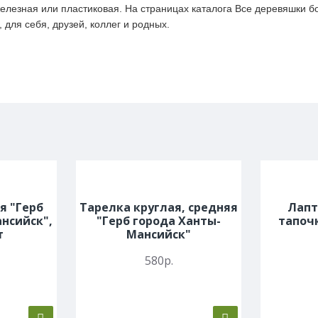
елезная или пластиковая. На страницах каталога Все деревяшки бо
 для себя, друзей, коллег и родных.
я "Герб
Тарелка круглая, средняя
Лапт
нсийск",
"Герб города Ханты-
тапочк
т
Мансийск"
580р.