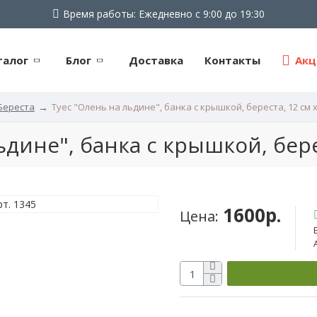
Время работы: Ежедневно с 9:00 до 19:30
талог
Блог
Доставка
Контакты
Акц
Береста
Туес "Олень на льдине", банка с крышкой, береста, 12 см x
ьдине", банка с крышкой, берес
1600р.
Цена: