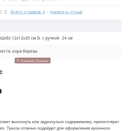
Всего отзывов: 0
-
Написать отзыв
хШхВ) 12х12х20 см В. с ручкой- 24 см
реста. кора березы
 л
70 кг
кость для сыпучих продуктов
воляет высохнуть или задохнуться содержимому, препятствует
го. Туесок отлично подойдет для оформления кухонного