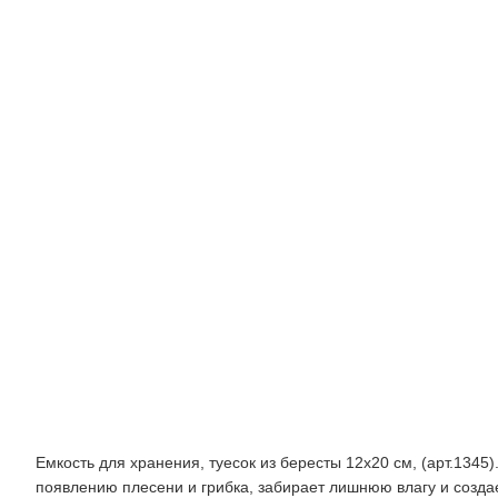
береста,
12
см
x
20
см
Фотографии
Описание
Емкость для хранения, туесок из бересты 12х20 см, (арт.134
появлению плесени и грибка, забирает лишнюю влагу и созда