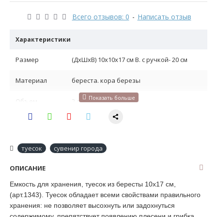
Всего отзывов: 0
-
Написать отзыв
Характеристики
Размер
(ДхШхВ) 10х10х17 см В. с ручкой- 20 см
Материал
береста. кора березы
Объем
2 л
Вес
0.190 кг
Назначение
емкость для сыпучих продуктов
туесок
сувенир города
ОПИСАНИЕ
Емкость для хранения, туесок из бересты 10х17 см,
(арт.1343). Туесок обладает всеми свойствами правильного
хранения: не позволяет высохнуть или задохнуться
содержимому, препятствует появлению плесени и грибка,