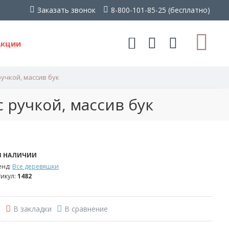
Заказать звонок
8-800-101-85-25 (бесплатно)
Акции
ручкой, массив бук
с ручкой, массив бук
В НАЛИЧИИ
енд:
Все деревяшки
икул:
1482
В закладки
В сравнение