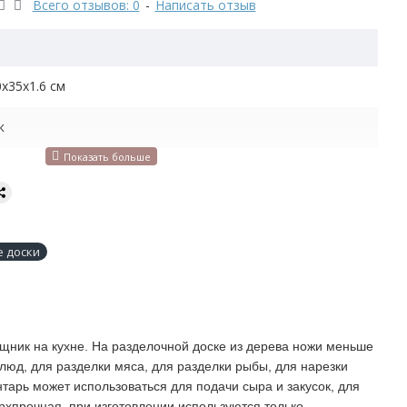
Всего отзывов: 0
-
Написать отзыв
х35х1.6 см
к
приборы
ужно обязательно мыть вручную в тёплой воде сразу
 доски
ользования. Не рекомендуется мыть изделие в
чной машине, Обрабатывайте минеральным маслом или
 создаст защиту от влаги.
ник на кухне. На разделочной доске из дерева ножи меньше
блюд, для разделки мяса, для разделки рыбы, для нарезки
тарь может использоваться для подачи сыра и закусок, для
ерхпрочная, при изготовлении используются только