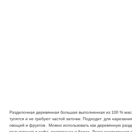
массив
бук
Фотографии
Описание
Разделочная деревянная большая выполненная из 100 % масс
тупятся и не требуют частой заточки. Подходит: для нарезани
овощей и фруктов . Можно использовать как деревянную разде
пользования в кафе, ресторанах и барах .Доска разделочная о