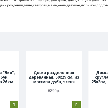
день рождения,теще,свекрови,маме,жене,девушке,любимой,подруг
я "Эко",
Доска разделочная
Доск
 бук,
деревянная, 50х29 см, из
кругла
а 26 см
массива дуба, ясеня
25х2см,
6890р.