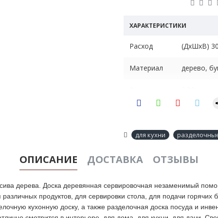
ХАРАКТЕРИСТИКИ
Расход
(ДхШхВ) 30
Материал
дерево, бу
Вес
0.88 кг
Назначение
Столовое 
Изделие н
для кухни
разделочные
Способ
после исп
применения
посудомое
ОПИСАНИЕ
ДОСТАВКА
ОТЗЫВЫ
мазью. Это
ива дерева. Доска деревянная сервировочная незаменимый помощ
я различных продуктов, для сервировки стола, для подачи горячих 
лочную кухонную доску, а также разделочная доска посуда и инвен
тлично смотрится в интерьере, для дома, для кухни, для дачи .Св