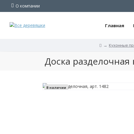
О компании
Главная
Кухонные п
Доска
Доска разделочная к
разделочная
круглая,
деревянная,
В наличии
30х2см,
с
ручкой,