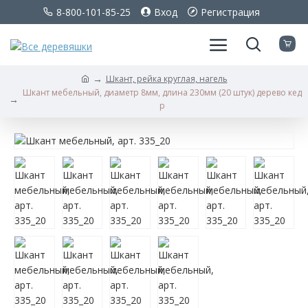
8-800-101-85-25
Вход
Регистрация
Шкант, рейка круглая, нагель
Шкант мебельный, диаметр 8мм, длина 230мм (20 штук) дерево кед
р
Шкант
мебельный,
диаметр
8мм,
длина
230мм
(20