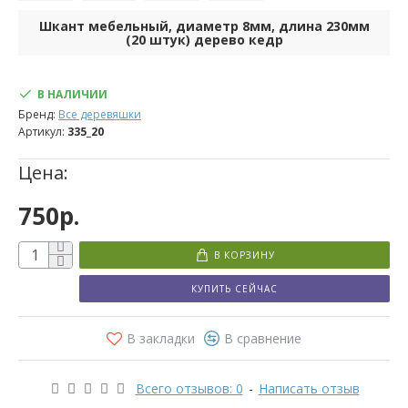
штук)
Шкант мебельный, диаметр 8мм, длина 230мм
дерево
(20 штук) дерево кедр
кедр
В НАЛИЧИИ
Бренд:
Все деревяшки
Фотографии
Артикул:
335_20
Цена:
Описание
750р.
В КОРЗИНУ
КУПИТЬ СЕЙЧАС
В закладки
В сравнение
Всего отзывов: 0
-
Написать отзыв