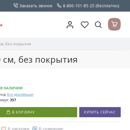
Заказать звонок
8-800-101-85-25 (бесплатно)
и
см, без покрытия
 см, без покрытия
В НАЛИЧИИ
енд:
Все деревяшки
икул:
357
В КОРЗИНУ
КУПИТЬ СЕЙЧАС
В закладки
В сравнение