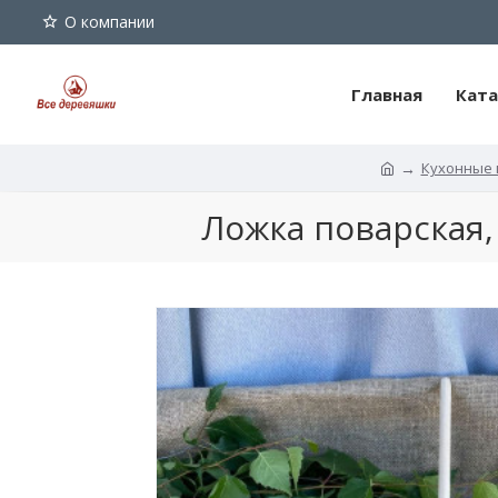
О компании
Главная
Ката
Кухонные 
Ложка
Ложка поварская,
поварская,
деревянная,
береза,
длина
40
см,