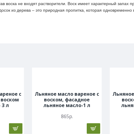
тав воска не входят растворители. Воск имеет характерный запах п
досок из дерева – это природная пропитка, которая одновременно
Наг
мож
инт
пов
Способ
на 
применения
пов
бла
исп
уст
ареное с
Льняное масло вареное с
Льняное
с воском
воском, фасадное
воск
 3 л
льняное масло-1 л
льня
865р.