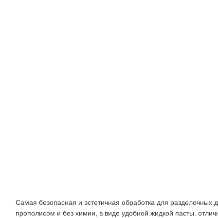
антибактериальное,
1
л
Фотографии
Описание
Самая безопасная и эстетичная обработка для разделочных до
прополисом и без химии, в виде удобной жидкой пасты. отлич