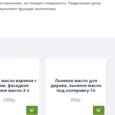
ри нанесении, не тонирует поверхность. Разделочная доска
 выполняет функцию антисептика.
реть содержимое емкости на водяной бане, так же
но в емкости с теплой водой. Емкость встряхнуть
енсивно. Наносить любым удобным способом на сухую
ерхность изделия из массива .Для впитывания оставить
12-14 часов. По истечении времени, при необходимости
торить процедуру. Регулярный уход за посудой из дерева,
гоприятно сказывается на продолжительности
ользования. Придает изделиям эстетичный вид и
ойчивость к износу.
 масло вареное с
Льняное масло для
ом, фасадное
дерева, льняное масло
ное масло-3 л
под колеровку-1л
2300р.
650р.