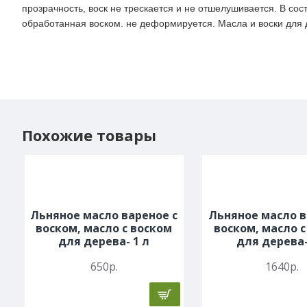
прозрачность, воск не трескается и не отшелушивается. В сос
обработанная воском. не деформируется. Масла и воски для 
Похожие товары
Льняное масло вареное с
Льняное масло в
воском, масло с воском
воском, масло 
для дерева- 1 л
для дерева-
650р.
1640р.