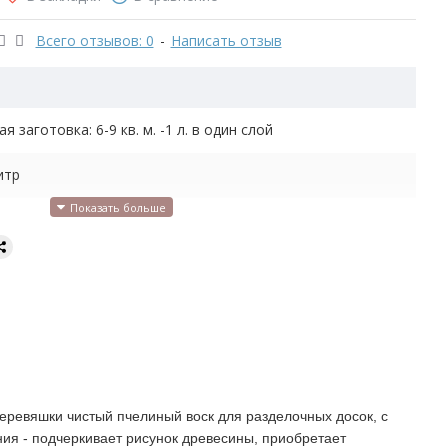
Всего отзывов: 0
-
Написать отзыв
ая заготовка: 6-9 кв. м. -1 л. в один слой
итр
зрачный, шелковистый блеск
 разделочных досок
яное масло, пчелиный воск
нтервале от +5 до +30ºС, срок хранения 18 мес. Не
ораживать.
деревяшки чистый пчелиный воск для разделочных досок, с
использовать при аллергии на продукты пчеловодства.
ния - подчеркивает рисунок древесины, приобретает