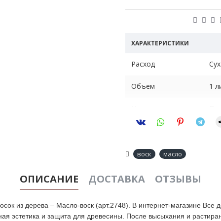
ХАРАКТЕРИСТИКИ
Расход
Сух
Объем
1 л
Цвет
Про
Назначение
Для
Состав
Льн
воск
масло
В и
ОПИСАНИЕ
ДОСТАВКА
ОТЗЫВЫ
Хранение
зам
сок из дерева – Масло-воск (арт.2748). В интернет-магазине Все 
Меры
Не 
ная эстетика и защита для древесины. После высыхания и растира
предосторожности