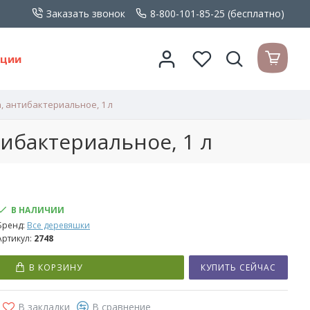
Заказать звонок
8-800-101-85-25 (бесплатно)
кции
, антибактериальное, 1 л
тибактериальное, 1 л
В НАЛИЧИИ
Бренд:
Все деревяшки
Артикул:
2748
В КОРЗИНУ
КУПИТЬ СЕЙЧАС
В закладки
В сравнение