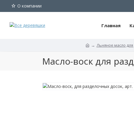
О компании
Главная
К
Льняное масло для 
Масло-
Масло-воск для разд
воск
для
разделочных
досок,
без
цвета,